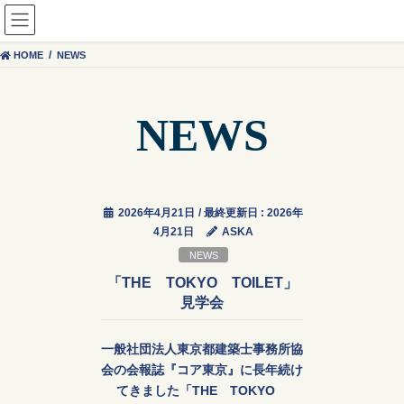
コ
ナ
ン
ビ
テ
ゲ
HOME
NEWS
ン
ー
ツ
シ
に
ョ
NEWS
移
ン
動
に
移
動
2026年4月21日
/ 最終更新日 :
2026年
4月21日
ASKA
NEWS
「THE TOKYO TOILET」
見学会
一般社団法人東京都建築士事務所協
会の会報誌『コア東京』に長年続け
てきました「THE TOKYO