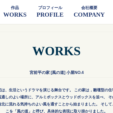
コ
ナ
作品
プロフィール
会社概要
ン
ビ
WORKS
PROFILE
COMPANY
テ
ゲ
ン
ー
ツ
シ
に
ョ
移
ン
動
に
WORKS
移
動
宮前平の家 [風の道] 小屋NO.4
宅は、生活というドラマを演じる舞台です。 この家は，雛壇型の住
風通しのよい場所に、アルミボックスとウッドボックスを並べ、 そ
南北に流れる気持ちのよい風を通すことから始まりました。 そして
こを「風の道」と呼び、具体的な表現に取り掛かりました。